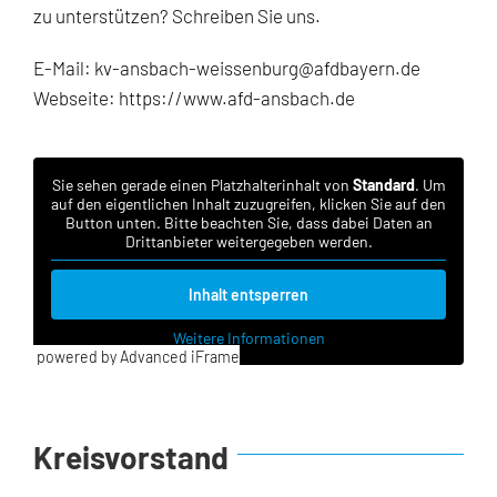
zu unterstützen? Schreiben Sie uns.
E-Mail:
kv-ansbach-weissenburg@afdbayern.de
Webseite:
https://www.afd-ansbach.de
Sie sehen gerade einen Platzhalterinhalt von
Standard
. Um
auf den eigentlichen Inhalt zuzugreifen, klicken Sie auf den
Button unten. Bitte beachten Sie, dass dabei Daten an
Drittanbieter weitergegeben werden.
Inhalt entsperren
Weitere Informationen
powered by Advanced iFrame
Kreisvorstand