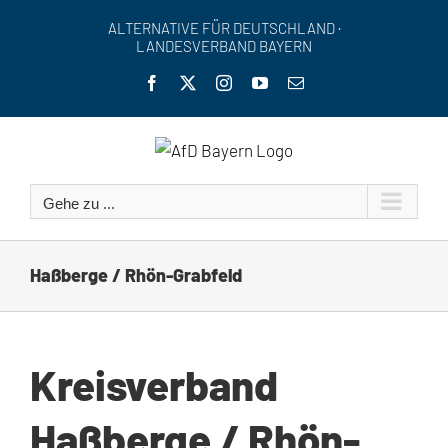
Zum
ALTERNATIVE FÜR DEUTSCHLAND ·
Inhalt
LANDESVERBAND BAYERN
springen
Facebook
X
Instagram
YouTube
E-
Mail
Gehe zu ...
Haßberge / Rhön-Grabfeld
Kreisverband
Haßberge / Rhön-