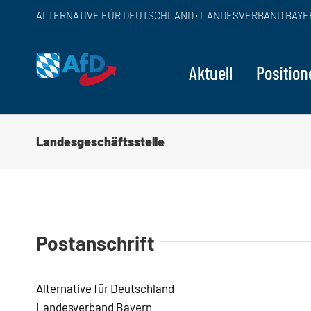
Zum
ALTERNATIVE FÜR DEUTSCHLAND · LANDESVERBAND BAYE
Inhalt
springen
Aktuell
Position
Landesgeschäftsstelle
Postanschrift
Alternative für Deutschland
Landesverband Bayern