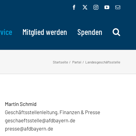
Facebook
X
Instagram
YouTube
E-
Mail
vice
Mitglied werden
Spenden
Startseite
Partei
Landesgeschäftsstelle
Martin Schmid
Geschäftsstellenleitung, Finanzen & Presse
geschaeftsstelle@afdbayern.de
presse@afdbayern.de