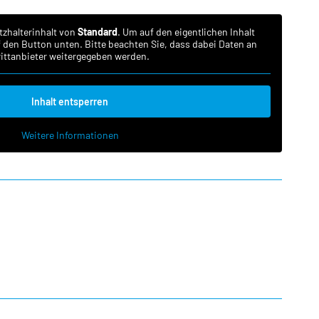
tzhalterinhalt von
Standard
. Um auf den eigentlichen Inhalt
uf den Button unten. Bitte beachten Sie, dass dabei Daten an
ittanbieter weitergegeben werden.
Inhalt entsperren
Weitere Informationen