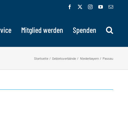
Facebook
X
Instagram
YouTube
E-
Mail
vice
Mitglied werden
Spenden
Startseite
Gebietsverbände
Niederbayern
Passau