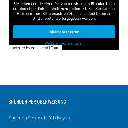
Sie sehen gerade einen Platzhalterinhalt von
Standard
. Um
auf den eigentlichen Inhalt zuzugreifen, klicken Sie auf den
Button unten. Bitte beachten Sie, dass dabei Daten an
Drittanbieter weitergegeben werden.
Inhalt entsperren
Weitere Informationen
powered by Advanced iFrame
SPENDEN PER ÜBERWEISUNG
Spenden Sie an die AfD Bayern