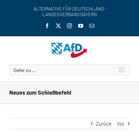
Zum
ALTERNATIVE FÜR DEUTSCHLAND ·
Inhalt
LANDESVERBAND BAYERN
springen
Facebook
X
Instagram
YouTube
E-
Mail
Gehe zu ...
Neues zum Schießbefehl
Zurück
Vor