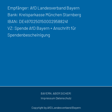
Empfänger: AfD Landesverband Bayern
Bank: Kreisparkasse München Starnberg
IBAN: DE49702501500029588241
VZ: Spende AfD Bayern + Anschrift für
Spendenbescheinigung
BAYERN. ABER SICHER!
Impressum
Datenschutz
Copyright by AfD Landesverband Bayern