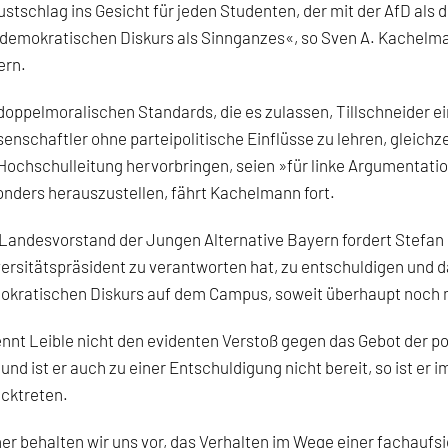
stschlag ins Gesicht für jeden Studenten, der mit der AfD als 
demokratischen Diskurs als Sinnganzes«, so Sven A. Kachelma
ern.
doppelmoralischen Standards, die es zulassen, Tillschneider e
enschaftler ohne parteipolitische Einflüsse zu lehren, gleichze
Hochschulleitung hervorbringen, seien »für linke Argumentatio
nders herauszustellen, fährt Kachelmann fort.
Landesvorstand der Jungen Alternative Bayern fordert Stefan Lei
ersitätspräsident zu verantworten hat, zu entschuldigen und 
okratischen Diskurs auf dem Campus, soweit überhaupt noch
nnt Leible nicht den evidenten Verstoß gegen das Gebot der po
– und ist er auch zu einer Entschuldigung nicht bereit, so ist 
cktreten.
er behalten wir uns vor, das Verhalten im Wege einer fachauf