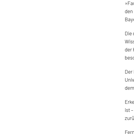
»Fau
den 
Bay
Die 
Wiss
der 
beso
Der 
Univ
dem
Erke
ist 
zurü
Fern