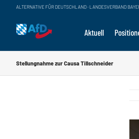
Zum
ALTERNATIVE FÜR DEUTSCHLAND · LANDESVERBAND BAYE
Inhalt
springen
Aktuell
Position
Stellungnahme zur Causa Tillschneider
Zei
grö