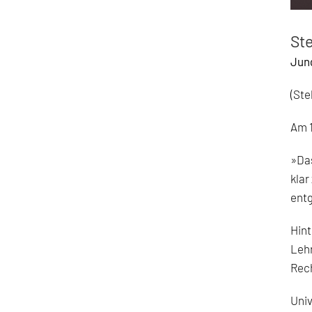
Ste
Jung
(Ste
Am 1
»Das
klar
ent
Hint
Lehr
Rech
Univ