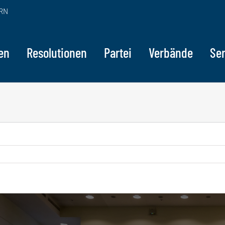
RN
en
Resolutionen
Partei
Verbände
Ser
ge
sseres