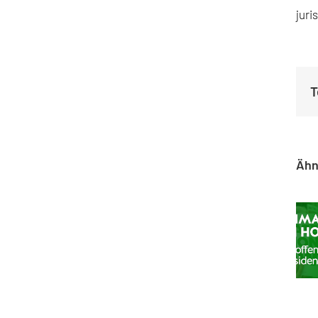
juri
T
Ähn