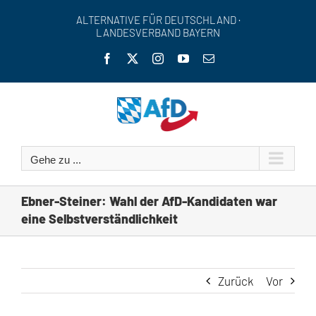
Zum
ALTERNATIVE FÜR DEUTSCHLAND ·
Inhalt
LANDESVERBAND BAYERN
springen
Facebook
X
Instagram
YouTube
E-
Mail
Gehe zu ...
Ebner-Steiner: Wahl der AfD-Kandidaten war
eine Selbstverständlichkeit
Zurück
Vor