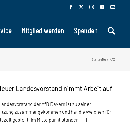
Facebook
X
Instagram
YouTube
E-
Mail
vice
Mitglied werden
Spenden
Startseite
AfD
Neuer Landesvorstand nimmt Arbeit auf
Landesvorstand der AfD Bayern ist zu seiner
 Sitzung zusammengekommen und hat die Weichen für
zeit gestellt. Im Mittelpunkt standen […]