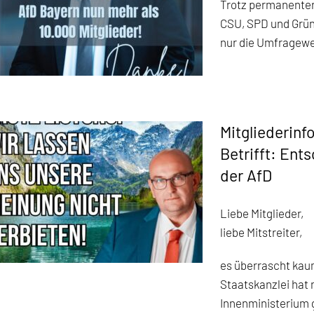
Trotz permanenter
CSU, SPD und Grün
nur die Umfragewer
Mitgliederin
Betrifft: Ent
der AfD
Liebe Mitglieder,
liebe Mitstreiter,
es überrascht kau
Staatskanzlei hat 
Innenministerium 