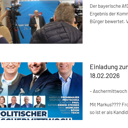
Der bayerische Af
Ergebnis der Komm
Bürger bewertet. V
Einladung zu
18.02.2026
– Aschermittwoch 
Mit Markus???? Fro
so ist er als Kandi