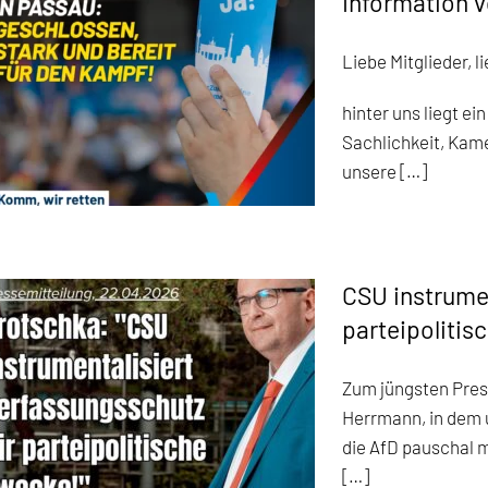
Information 
Liebe Mitglieder, 
hinter uns liegt ei
Sachlichkeit, Kam
unsere […]
CSU instrumen
parteipoliti
Zum jüngsten Pres
Herrmann, in dem 
die AfD pauschal m
[…]