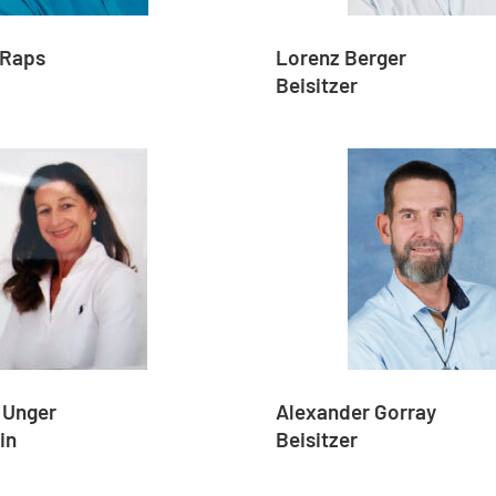
 Raps
Lorenz Berger
r
Beisitzer
 Unger
Alexander Gorray
in
Beisitzer