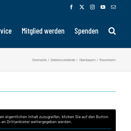
Facebook
X
Instagram
YouTube
E-
Mail
vice
Mitglied werden
Spenden
Startseite
Gebietsverbände
Oberbayern
Rosenheim
en eigentlichen Inhalt zuzugreifen, klicken Sie auf den Button
n an Drittanbieter weitergegeben werden.