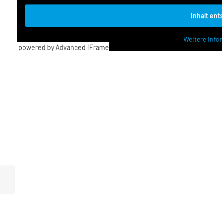
Inhalt en
Weitere Inf
powered by Advanced iFrame