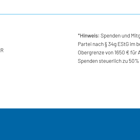
*
Hinweis:
Spenden und Mitgl
Partei nach § 34g EStG im b
RR
Obergrenze von 1650 € für 
Spenden steuerlich zu 50% 