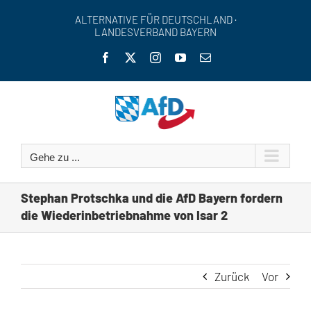
Zum
ALTERNATIVE FÜR DEUTSCHLAND ·
Inhalt
LANDESVERBAND BAYERN
springen
Facebook
X
Instagram
YouTube
E-
Mail
Gehe zu ...
Stephan Protschka und die AfD Bayern fordern
die Wiederinbetriebnahme von Isar 2
Zurück
Vor