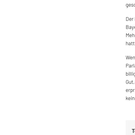
ges
Der 
Baye
Mehr
hatt
Wenn
Par
bill
Gut,
erpr
kein
T