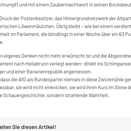
chrumpft und mit einem Zaubermachtwort in seinen Bocksbeut
Druck der Postenbesitzer, das Hintergrundnetzwerk der Altpart
rischen Löwenmäulchen. Übrig bleibt – wie bei einem verdien
heit im Parlament, die blindlings in einer Woche über ein 63 
e.
 eigenes Denken nicht mehr erwünscht ist und die Abgeordnete
lament nach Hellabrunn verlegt werden- direkt ins Schimpans
iger und einer Bananenrepublik angemessen.
 dass die AfD als Bundespartei niemals in diese Zwickmühle ger
essbar, sie wird nicht einknicken, sie wird ihren Kurs im Sinne
e Schauergeschichte, sondern strahlende Wahrheit.
eilen Sie diesen Artikel!