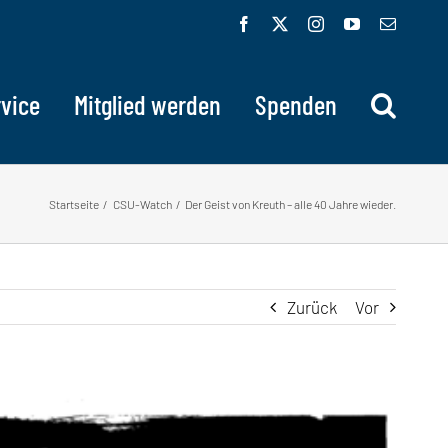
Facebook
X
Instagram
YouTube
E-
Mail
vice
Mitglied werden
Spenden
Startseite
CSU-Watch
Der Geist von Kreuth – alle 40 Jahre wieder.
Zurück
Vor