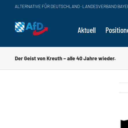
Zum
ALTERNATIVE FÜR DEUTSCHLAND · LANDESVERBAND BAYE
Inhalt
springen
Aktuell
Position
Der Geist von Kreuth – alle 40 Jahre wieder.
Zei
grö