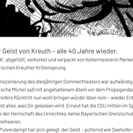
 Geist von Kreuth – alle 40 Jahre wieder.
k“, abgefüllt, verkorkst und verpackt von Kellermeisterin Merk
rischen Kreuther Krötensprung.
Inszenierung des diesjährigen Sommertheaters war aufwändig 
sche Michel saß mit angehaltenem Atem vor dem Propagandami
ofers Rücktritt nun wohl bringen würde! Aber nein – wieder En
ist alles, was Dir gelassen wird. Erneut hat die CSU mitten im 
e der Herrschaft des Unrechtes, keine Bayerischen Grenzsch
zeiheeren.
Pulverdampf hat sich gelegt, der Geist – polternd wie Seehofer