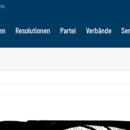
RN
en
Resolutionen
Partei
Verbände
Ser
ge
sseres