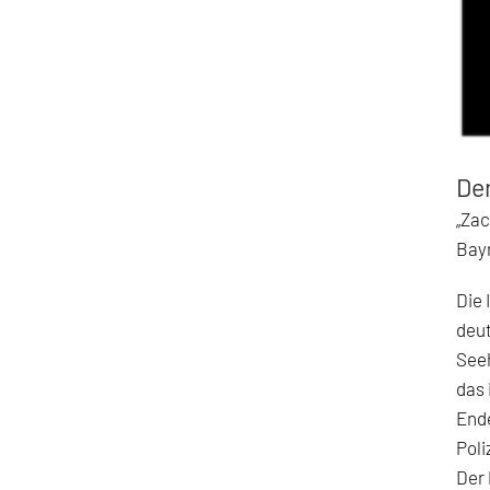
Der
„Zac
Bay
Die 
deut
Seeh
das 
End
Poli
Der 