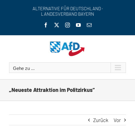
Zum
ALTERNATIVE FÜR DEUTSCHLAND ·
Inhalt
LANDESVERBAND BAYERN
springen
Facebook
X
Instagram
YouTube
E-
Mail
Gehe zu ...
„Neueste Attraktion im Politzirkus“
Zurück
Vor